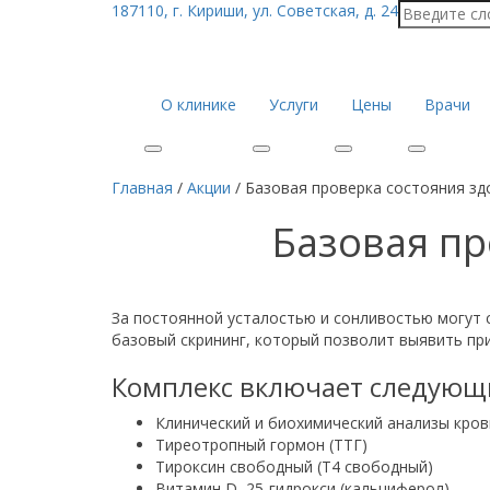
187110, г. Кириши, ул. Советская, д. 24
О клинике
Услуги
Цены
Врачи
Главная
/
Акции
/
Базовая проверка состояния зд
Базовая пр
За постоянной усталостью и сонливостью могут 
базовый скрининг, который позволит выявить пр
Комплекс включает следующ
Клинический и биохимический анализы кро
Тиреотропный гормон (ТТГ)
Тироксин свободный (Т4 свободный)
Витамин D, 25-гидрокси (кальциферол)