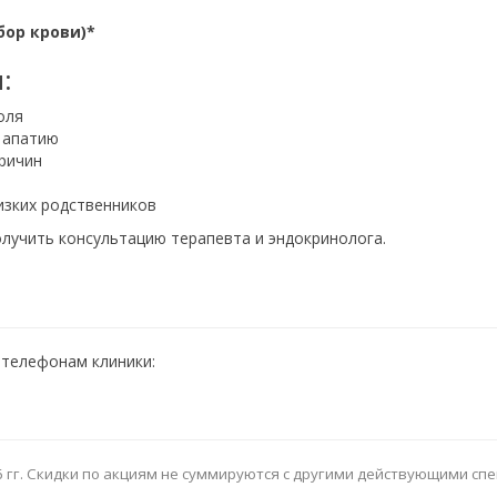
бор крови)*
:
оля
и апатию
ричин
изких родственников
лучить консультацию терапевта и эндокринолога.
 телефонам клиники:
026 гг. Скидки по акциям не суммируются с другими действующими 