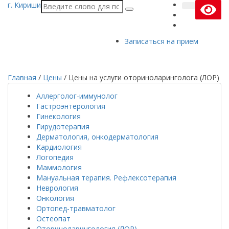
г. Кириши
Записаться на прием
Главная
/
Цены
/
Цены на услуги оториноларинголога (ЛОР)
Аллерголог-иммунолог
Гастроэнтерология
Гинекология
Гирудотерапия
Дерматология, онкодерматология
Кардиология
Логопедия
Маммология
Мануальная терапия. Рефлексотерапия
Неврология
Онкология
Ортопед-травматолог
Остеопат
Оториноларингология (ЛОР)