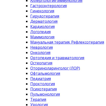
Аллергология-иммунология
Гастроэнтерология
Гинекология
Гирудотерапия
Дерматология
Кардиология
Логопедия
Маммология
Мануальная терапия. Рефлексотерапия
Неврология
Онкология
Ортопедия и травматология
Остеопатия
Оториноларинголог (ЛОР)
Офтальмология
Педиатрия
Проктология
Психотерапия
Пульмонология
Терапия
Урология