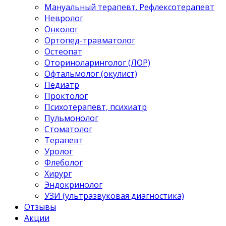
Мануальный терапевт. Рефлексотерапевт
Невролог
Онколог
Ортопед-травматолог
Остеопат
Оториноларинголог (ЛОР)
Офтальмолог (окулист)
Педиатр
Проктолог
Психотерапевт, психиатр
Пульмонолог
Стоматолог
Терапевт
Уролог
Флеболог
Хирург
Эндокринолог
УЗИ (ультразвуковая диагностика)
Отзывы
Акции