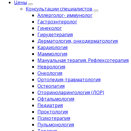
Цены
Консультации специалистов
Аллерголог- иммунолог
Гастроэнтеролог
Гинеколог
Гирудетерапия
Дерматология, онкодерматология
Кардиология
Маммология
Мануальная терапия. Рефлексотерапия
Неврология
Онкология
Ортопедия-травматология
Остеопатия
Оториноларингология (ЛОР)
Офтальмология
Педиатрия
Проктология
Психотерапия
Пульмонология