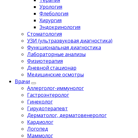
Терапия
Урология
Флебология
Хирургия
Эндокринология
Стоматология
УЗИ (ультразвуковая диагностика)
Функциональная диагностика
Лабораторные анализы
Физиотерапия
Дневной стационар
Медицинские осмотры
Врачи
Аллерголог-иммунолог
Гастроэнтеролог
Гинеколог
Гирудотерапевт
Дерматолог, дерматовенеролог
Кардиолог
Логопед
Маммолог