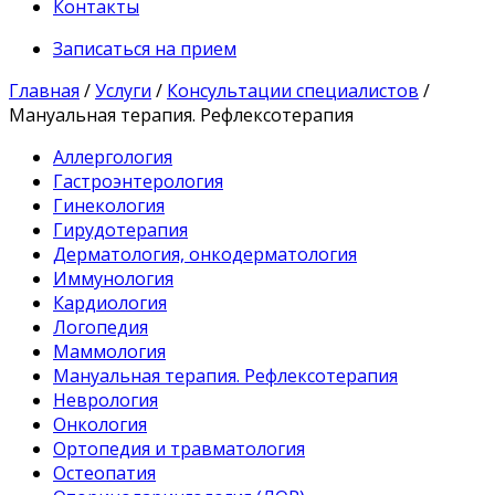
Контакты
Записаться на прием
Главная
/
Услуги
/
Консультации специалистов
/
Мануальная терапия. Рефлексотерапия
Аллергология
Гастроэнтерология
Гинекология
Гирудотерапия
Дерматология, онкодерматология
Иммунология
Кардиология
Логопедия
Маммология
Мануальная терапия. Рефлексотерапия
Неврология
Онкология
Ортопедия и травматология
Остеопатия