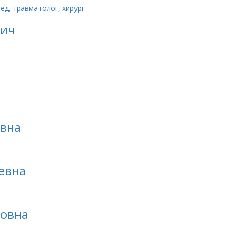
вич
вна
евна
ровна