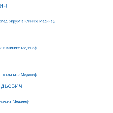
вич
адьевич