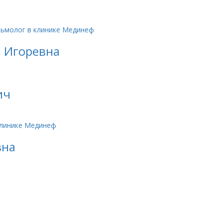
а Игоревна
ич
вна