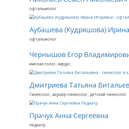
офтальмолог
Аубашева (Кудряшова) Ирин
офтальмолог
Чернышов Егор Владимиров
имплантолог, хирург,
Дмитриева Татьяна Виталье
Гинеколог, акушер-гинеколог, детский гинеколог
Прачук Анна Сергеевна
педиатр