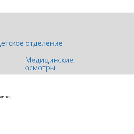
етское отделение
Медицинские
осмотры