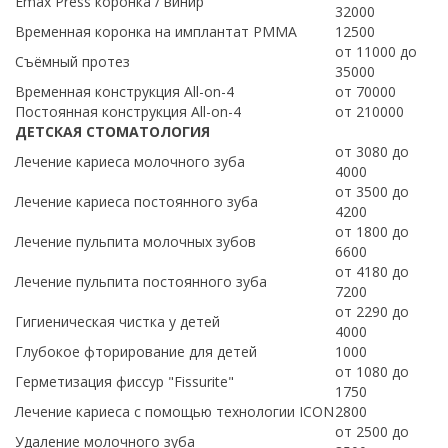
Emax Press коронка / винир
32000
Временная коронка на имплантат PMMA
12500
от 11000 до
Съёмный протез
35000
Временная конструкция All-on-4
от 70000
Постоянная конструкция All-on-4
от 210000
ДЕТСКАЯ СТОМАТОЛОГИЯ
от 3080 до
Лечение кариеса молочного зуба
4000
от 3500 до
Лечение кариеса постоянного зуба
4200
от 1800 до
Лечение пульпита молочных зубов
6600
от 4180 до
Лечение пульпита постоянного зуба
7200
от 2290 до
Гигиеническая чистка у детей
4000
Глубокое фторирование для детей
1000
от 1080 до
Герметизация фиссур "Fissurite"
1750
Лечение кариеса с помощью технологии ICON
2800
от 2500 до
Удаление молочного зубa