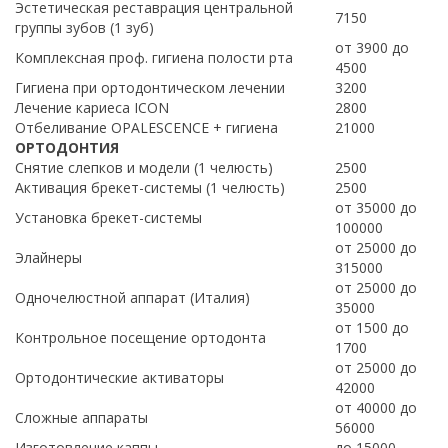
Эстетическая реставрация центральной
7150
группы зубов (1 зуб)
от 3900 до
Комплексная проф. гигиена полости рта
4500
Гигиена при ортодонтическом лечении
3200
Лечение кариеса ICON
2800
Отбеливание OPALESCENCE + гигиена
21000
ОРТОДОНТИЯ
Снятие слепков и модели (1 челюсть)
2500
Активация брекет-системы (1 челюсть)
2500
от 35000 до
Установка брекет-системы
100000
от 25000 до
Элайнеры
315000
от 25000 до
Одночелюстной аппарат (Италия)
35000
от 1500 до
Контрольное посещение ортодонта
1700
от 25000 до
Ортодонтические активаторы
42000
от 40000 до
Сложные аппараты
56000
Изготовление каппы
до 15000