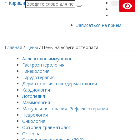
г. Кириши
Записаться на прием
Главная
/
Цены
/
Цены на услуги остеопата
Аллерголог-иммунолог
Гастроэнтерология
Гинекология
Гирудотерапия
Дерматология, онкодерматология
Кардиология
Логопедия
Маммология
Мануальная терапия. Рефлексотерапия
Неврология
Онкология
Ортопед-травматолог
Остеопат
Оториноларингология (ЛОР)