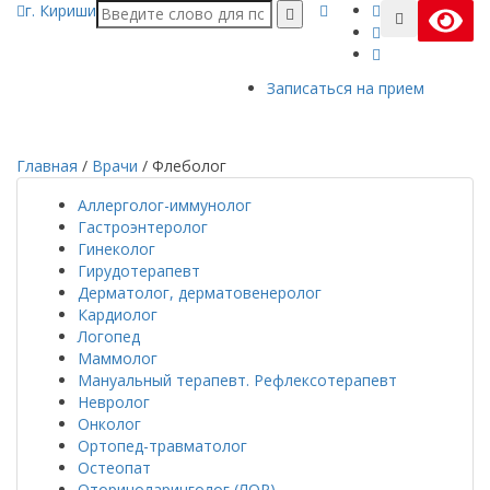
г. Кириши
Записаться на прием
Главная
/
Врачи
/
Флеболог
Аллерголог-иммунолог
Гастроэнтеролог
Гинеколог
Гирудотерапевт
Дерматолог, дерматовенеролог
Кардиолог
Логопед
Маммолог
Мануальный терапевт. Рефлексотерапевт
Невролог
Онколог
Ортопед-травматолог
Остеопат
Оториноларинголог (ЛОР)