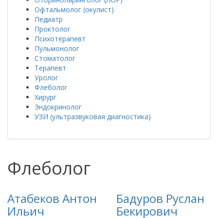
Офтальмолог (окулист)
Педиатр
Проктолог
Психотерапевт
Пульмонолог
Стоматолог
Терапевт
Уролог
Флеболог
Хирург
Эндокринолог
УЗИ (ультразвуковая диагностика)
Флеболог
Атабеков Антон
Бадуров Руслан
Ильич
Бекирович