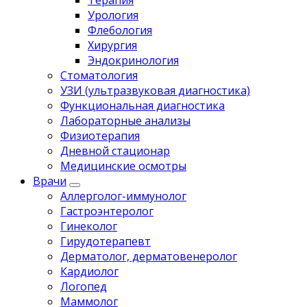
Терапия
Урология
Флебология
Хирургия
Эндокринология
Стоматология
УЗИ (ультразвуковая диагностика)
Функциональная диагностика
Лабораторные анализы
Физиотерапия
Дневной стационар
Медицинские осмотры
Врачи
Аллерголог-иммунолог
Гастроэнтеролог
Гинеколог
Гирудотерапевт
Дерматолог, дерматовенеролог
Кардиолог
Логопед
Маммолог