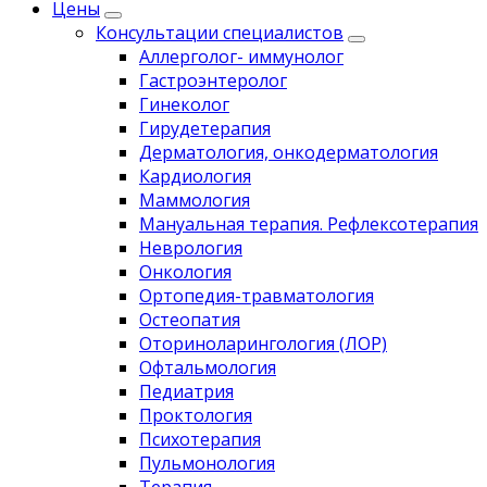
Цены
Консультации специалистов
Аллерголог- иммунолог
Гастроэнтеролог
Гинеколог
Гирудетерапия
Дерматология, онкодерматология
Кардиология
Маммология
Мануальная терапия. Рефлексотерапия
Неврология
Онкология
Ортопедия-травматология
Остеопатия
Оториноларингология (ЛОР)
Офтальмология
Педиатрия
Проктология
Психотерапия
Пульмонология