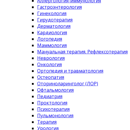
Аллергология-иммунология
Гастроэнтерология
Гинекология
Гирудотерапия
Дерматология
Кардиология
Логопедия
Маммология
Мануальная терапия. Рефлексотерапия
Неврология
Онкология
Ортопедия и травматология
Остеопатия
Оториноларинголог (ЛОР)
Офтальмология
Педиатрия
Проктология
Психотерапия
Пульмонология
Терапия
Урология