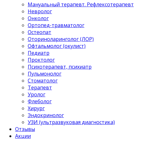
Мануальный терапевт. Рефлексотерапевт
Невролог
Онколог
Ортопед-травматолог
Остеопат
Оториноларинголог (ЛОР)
Офтальмолог (окулист)
Педиатр
Проктолог
Психотерапевт, психиатр
Пульмонолог
Стоматолог
Терапевт
Уролог
Флеболог
Хирург
Эндокринолог
УЗИ (ультразвуковая диагностика)
Отзывы
Акции