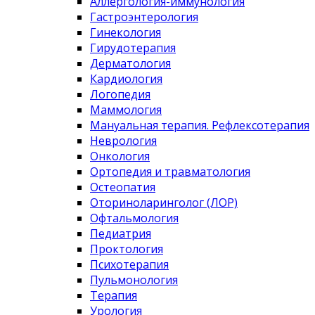
Аллергология-иммунология
Гастроэнтерология
Гинекология
Гирудотерапия
Дерматология
Кардиология
Логопедия
Маммология
Мануальная терапия. Рефлексотерапия
Неврология
Онкология
Ортопедия и травматология
Остеопатия
Оториноларинголог (ЛОР)
Офтальмология
Педиатрия
Проктология
Психотерапия
Пульмонология
Терапия
Урология