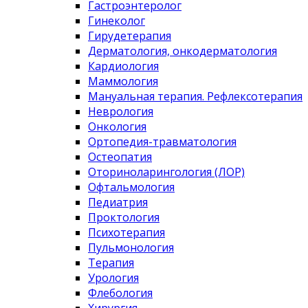
Гастроэнтеролог
Гинеколог
Гирудетерапия
Дерматология, онкодерматология
Кардиология
Маммология
Мануальная терапия. Рефлексотерапия
Неврология
Онкология
Ортопедия-травматология
Остеопатия
Оториноларингология (ЛОР)
Офтальмология
Педиатрия
Проктология
Психотерапия
Пульмонология
Терапия
Урология
Флебология