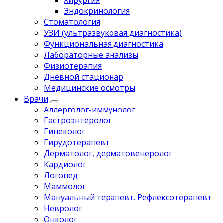
Хирургия
Эндокринология
Стоматология
УЗИ (ультразвуковая диагностика)
Функциональная диагностика
Лабораторные анализы
Физиотерапия
Дневной стационар
Медицинские осмотры
Врачи
Аллерголог-иммунолог
Гастроэнтеролог
Гинеколог
Гирудотерапевт
Дерматолог, дерматовенеролог
Кардиолог
Логопед
Маммолог
Мануальный терапевт. Рефлексотерапевт
Невролог
Онколог