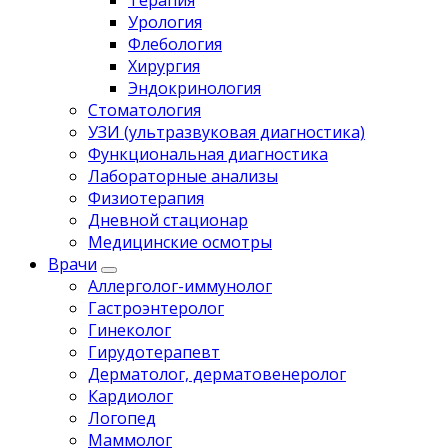
Терапия
Урология
Флебология
Хирургия
Эндокринология
Стоматология
УЗИ (ультразвуковая диагностика)
Функциональная диагностика
Лабораторные анализы
Физиотерапия
Дневной стационар
Медицинские осмотры
Врачи
Аллерголог-иммунолог
Гастроэнтеролог
Гинеколог
Гирудотерапевт
Дерматолог, дерматовенеролог
Кардиолог
Логопед
Маммолог