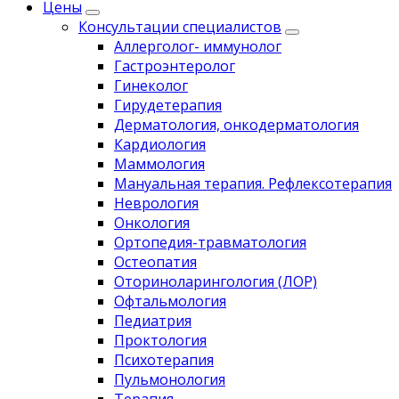
Цены
Консультации специалистов
Аллерголог- иммунолог
Гастроэнтеролог
Гинеколог
Гирудетерапия
Дерматология, онкодерматология
Кардиология
Маммология
Мануальная терапия. Рефлексотерапия
Неврология
Онкология
Ортопедия-травматология
Остеопатия
Оториноларингология (ЛОР)
Офтальмология
Педиатрия
Проктология
Психотерапия
Пульмонология