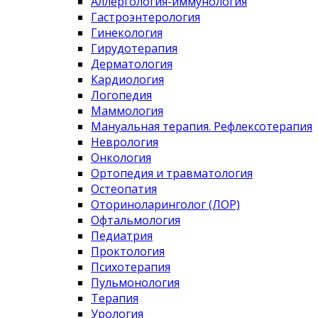
Аллергология-иммунология
Гастроэнтерология
Гинекология
Гирудотерапия
Дерматология
Кардиология
Логопедия
Маммология
Мануальная терапия. Рефлексотерапия
Неврология
Онкология
Ортопедия и травматология
Остеопатия
Оториноларинголог (ЛОР)
Офтальмология
Педиатрия
Проктология
Психотерапия
Пульмонология
Терапия
Урология