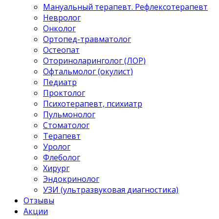
Мануальный терапевт. Рефлексотерапевт
Невролог
Онколог
Ортопед-травматолог
Остеопат
Оториноларинголог (ЛОР)
Офтальмолог (окулист)
Педиатр
Проктолог
Психотерапевт, психиатр
Пульмонолог
Стоматолог
Терапевт
Уролог
Флеболог
Хирург
Эндокринолог
УЗИ (ультразвуковая диагностика)
Отзывы
Акции