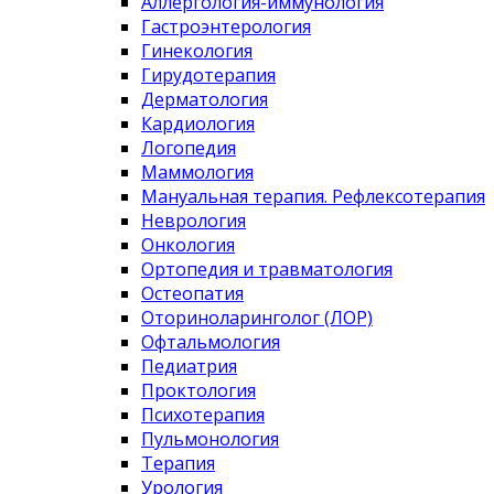
Аллергология-иммунология
Гастроэнтерология
Гинекология
Гирудотерапия
Дерматология
Кардиология
Логопедия
Маммология
Мануальная терапия. Рефлексотерапия
Неврология
Онкология
Ортопедия и травматология
Остеопатия
Оториноларинголог (ЛОР)
Офтальмология
Педиатрия
Проктология
Психотерапия
Пульмонология
Терапия
Урология