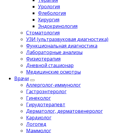
Терапия
Урология
Флебология
Хирургия
Эндокринология
Стоматология
УЗИ (ультразвуковая диагностика)
Функциональная диагностика
Лабораторные анализы
Физиотерапия
Дневной стационар
Медицинские осмотры
Врачи
Аллерголог-иммунолог
Гастроэнтеролог
Гинеколог
Гирудотерапевт
Дерматолог, дерматовенеролог
Кардиолог
Логопед
Маммолог