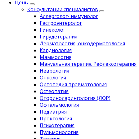
Цены
Консультации специалистов
Аллерголог- иммунолог
Гастроэнтеролог
Гинеколог
Гирудетерапия
Дерматология, онкодерматология
Кардиология
Маммология
Мануальная терапия. Рефлексотерапия
Неврология
Онкология
Ортопедия-травматология
Остеопатия
Оториноларингология (ЛОР)
Офтальмология
Педиатрия
Проктология
Психотерапия
Пульмонология