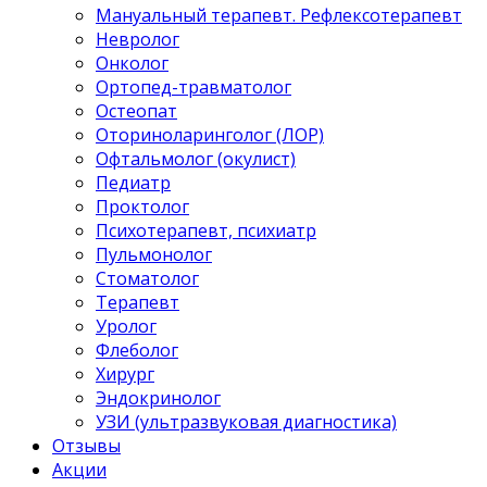
Мануальный терапевт. Рефлексотерапевт
Невролог
Онколог
Ортопед-травматолог
Остеопат
Оториноларинголог (ЛОР)
Офтальмолог (окулист)
Педиатр
Проктолог
Психотерапевт, психиатр
Пульмонолог
Стоматолог
Терапевт
Уролог
Флеболог
Хирург
Эндокринолог
УЗИ (ультразвуковая диагностика)
Отзывы
Акции