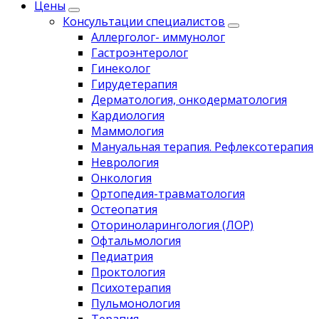
Цены
Консультации специалистов
Аллерголог- иммунолог
Гастроэнтеролог
Гинеколог
Гирудетерапия
Дерматология, онкодерматология
Кардиология
Маммология
Мануальная терапия. Рефлексотерапия
Неврология
Онкология
Ортопедия-травматология
Остеопатия
Оториноларингология (ЛОР)
Офтальмология
Педиатрия
Проктология
Психотерапия
Пульмонология