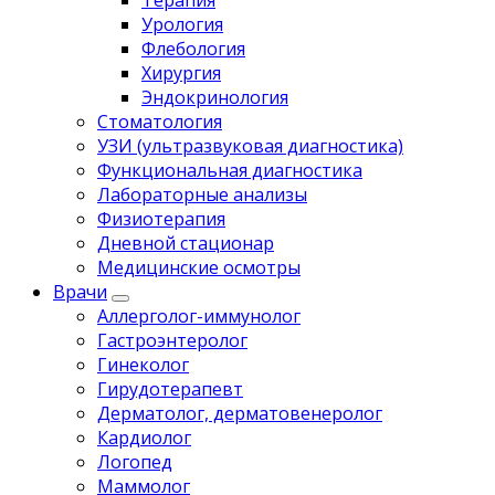
Терапия
Урология
Флебология
Хирургия
Эндокринология
Стоматология
УЗИ (ультразвуковая диагностика)
Функциональная диагностика
Лабораторные анализы
Физиотерапия
Дневной стационар
Медицинские осмотры
Врачи
Аллерголог-иммунолог
Гастроэнтеролог
Гинеколог
Гирудотерапевт
Дерматолог, дерматовенеролог
Кардиолог
Логопед
Маммолог