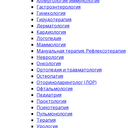
Аллергология-иммунология
Гастроэнтерология
Гинекология
Гирудотерапия
Дерматология
Кардиология
Логопедия
Маммология
Мануальная терапия. Рефлексотерапия
Неврология
Онкология
Ортопедия и травматология
Остеопатия
Оториноларинголог (ЛОР)
Офтальмология
Педиатрия
Проктология
Психотерапия
Пульмонология
Терапия
Урология