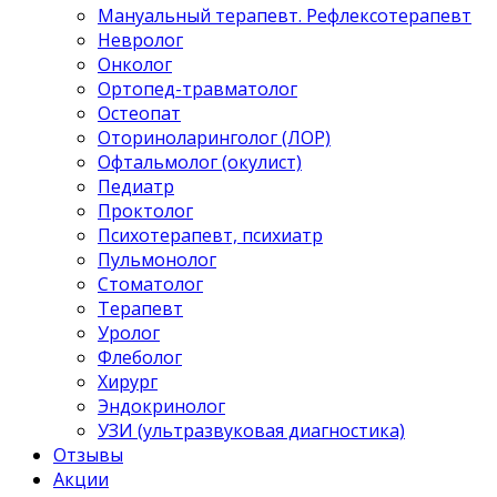
Мануальный терапевт. Рефлексотерапевт
Невролог
Онколог
Ортопед-травматолог
Остеопат
Оториноларинголог (ЛОР)
Офтальмолог (окулист)
Педиатр
Проктолог
Психотерапевт, психиатр
Пульмонолог
Стоматолог
Терапевт
Уролог
Флеболог
Хирург
Эндокринолог
УЗИ (ультразвуковая диагностика)
Отзывы
Акции